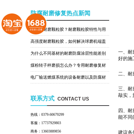
防腐耐磨修复热点新闻
什么是耐磨颗粒胶？耐磨颗粒胶特性与用
途有哪些？
高强度耐磨颗粒胶，如何解决球磨机端盖
一、耐
磨损问题？
为什么不同基材的耐磨防腐涂层性能差别
好的施
那么大？
煤粉转子秤磨损怎么办？专用耐磨修复材
二、耐
料帮助你!
电厂输送燃煤系统的设备耐磨以及防腐材
三、耐
料的选择
敲实，
联系方式
CONTACT US
四、耐
热线：0379-60679299
能不同
客服：17737929803
商务：13603889856
建议各