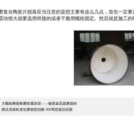
磨复合陶瓷片脱落应当注意的是想主要有这么几点，首先一定要
震动很大就要选用焊接的或者干脆用螺栓固定。然后就是施工的
：
大颗粒陶瓷耐磨防腐涂层——修复旋流器磨损的
：
跳汰洗煤机老化磨损您别换-XK帮您返旧还新